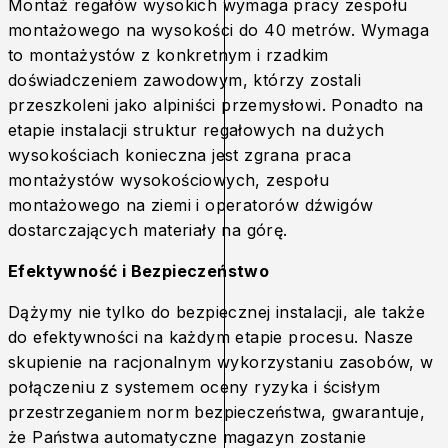
Montaż regałów wysokich wymaga pracy zespołu
montażowego na wysokości do 40 metrów. Wymaga
to montażystów z konkretnym i rzadkim
doświadczeniem zawodowym, którzy zostali
przeszkoleni jako alpiniści przemysłowi. Ponadto na
etapie instalacji struktur regałowych na dużych
wysokościach konieczna jest zgrana praca
montażystów wysokościowych, zespołu
montażowego na ziemi i operatorów dźwigów
dostarczających materiały na górę.
Efektywność i Bezpieczeństwo
Dążymy nie tylko do bezpiecznej instalacji, ale także
do efektywności na każdym etapie procesu. Nasze
skupienie na racjonalnym wykorzystaniu zasobów, w
połączeniu z systemem oceny ryzyka i ścisłym
przestrzeganiem norm bezpieczeństwa, gwarantuje,
że Państwa automatyczne magazyn zostanie