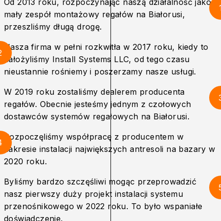
Od 2013 roku, rozpoczynając naszą działalność jako
mały zespół montażowy regałów na Białorusi,
przeszliśmy długą drogę.
Nasza firma w pełni rozkwitła w 2017 roku, kiedy to
2
założyliśmy Install Systems LLC, od tego czasu
nieustannie rośniemy i poszerzamy nasze usługi.
W 2019 roku zostaliśmy dealerem producenta
regałów. Obecnie jesteśmy jednym z czołowych
dostawców systemów regałowych na Białorusi.
Rozpoczęliśmy współpracę z producentem w
4
zakresie instalacji największych antresoli na bazary w
2020 roku.
Byliśmy bardzo szczęśliwi mogąc przeprowadzić
nasz pierwszy duży projekt instalacji systemu
przenośnikowego w 2022 roku. To było wspaniałe
doświadczenie.