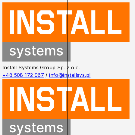
Install Systems Group Sp. z o.o.
+48 508 172 967
/
info@installsys.pl