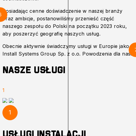
Posiadając cenne doświadczenie w naszej branży
6
oraz ambicje, postanowiliśmy przenieść część
naszego zespołu do Polski na początku 2023 roku,
aby poszerzyć geografię naszych usług.
Obecnie aktywnie świadczymy usługi w Europie jako
Install Systems Group Sp. z o.o. Powodzenia dla nas!
Nasze Usługi
1
1
Usługi instalacji