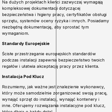
Na dużych projektach klienci zazwyczaj wymagają
kompleksowej dokumentacji dotyczącej
bezpieczeństwa i higieny pracy, certyfikatów obsługi
sprzętu, systemów oceny ryzyka i innych. Posiadamy
niezbędną dokumentację, aby sprostać tym
wymaganiom.
Standardy Europejskie
Ścisłe przestrzeganie europejskich standardów
podczas instalacji zapewnia bezpieczeństwo twoich
regałów i ułatwia akceptację pracy przez klienta.
Instalacja Pod Klucz
Rozumiemy, jak ważne jest znalezienie wykonawcy,
który może samodzielnie zorganizować swoją pracę,
wynająć sprzęt do instalacji, wynająć kontenery i
inne. Oferujemy rozwiązania instalacyjne pod klucz,
które dbają o każdy detal.